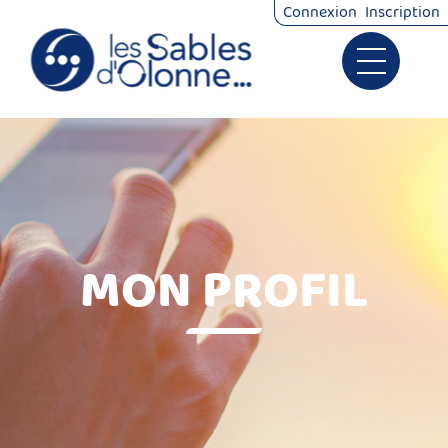
*
Connexion
Inscription
Ouvrir le 
Signalements
Démarches
MON PROFIL