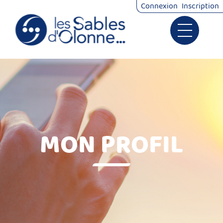
*
Connexion
Inscription
Ouvrir le 
Signalements
Démarches
MON PROFIL