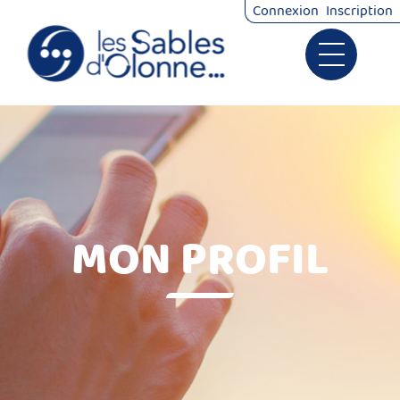
*
Connexion
Inscription
Ouvrir le 
Signalements
Démarches
MON PROFIL