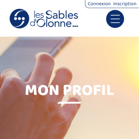
*
Connexion
Inscription
Ouvrir le 
Signalements
Démarches
MON PROFIL