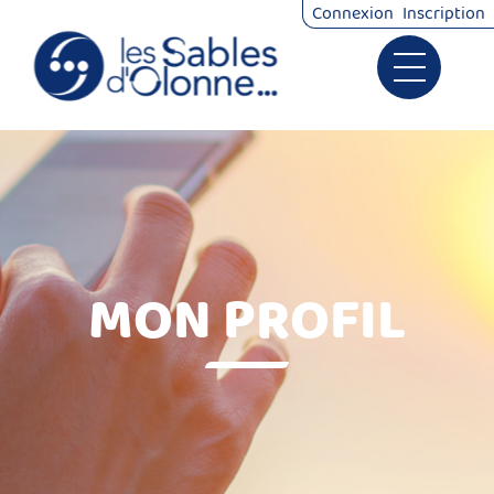
*
Connexion
Inscription
Ouvrir le 
Signalements
Démarches
MON PROFIL