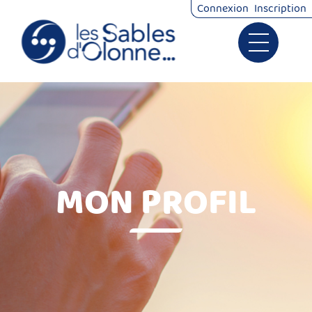
*
Connexion
Inscription
Ouvrir le 
Signalements
Démarches
MON PROFIL