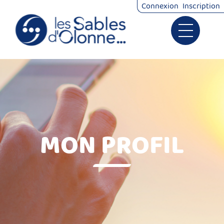
*
Connexion
Inscription
Ouvrir le 
Signalements
Démarches
MON PROFIL