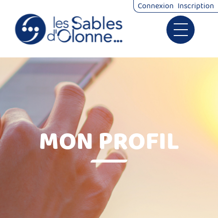
*
Connexion
Inscription
Ouvrir le 
Signalements
Démarches
MON PROFIL