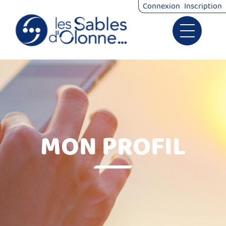
*
Connexion
Inscription
Ouvrir le 
Signalements
Démarches
MON PROFIL